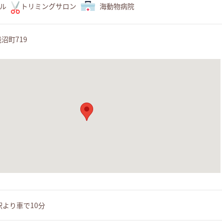
ル
トリミングサロン
海動物病院
沼町719
駅より車で10分