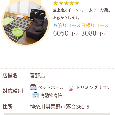
最上級スイート・ルーム
で、大切に
お預かりします。
お泊りコース
日帰りコース
6050
3080
円～
円～
店舗名
秦野店
ペットホテル
トリミングサロン
対応種別
海動物病院
住所
神奈川県秦野市落合361-6