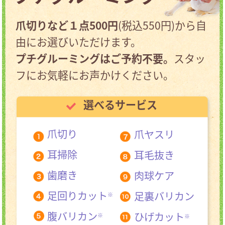
爪切りなど１点500円
(税込550円)から自
由にお選びいただけます。
プチグルーミングはご予約不要。
スタッ
フにお気軽にお声かけください。
選べるサービス
爪切り
爪ヤスリ
耳掃除
耳毛抜き
歯磨き
肉球ケア
足回りカット
足裏バリカン
※
腹バリカン
ひげカット
※
※