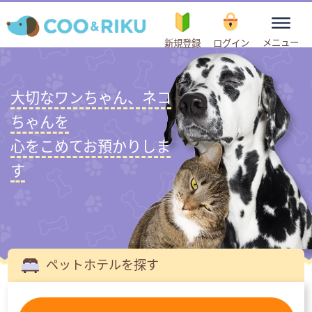
toggle
メニュー
新規登録
ログイン
navigation
大切なワンちゃん、ネコ
ちゃんを
心をこめてお預かりしま
す
ペットホテルを探す