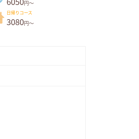
6050
円～
日帰りコース
3080
円～