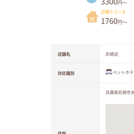
3300
円～
日帰りコース
1760
円～
店舗名
尼崎店
ペットホテ
対応種別
兵庫県尼崎市水堂
住所