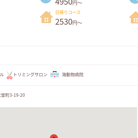
4950
円～
日帰りコース
2530
円～
ル
トリミングサロン
海動物病院
町3-19-20