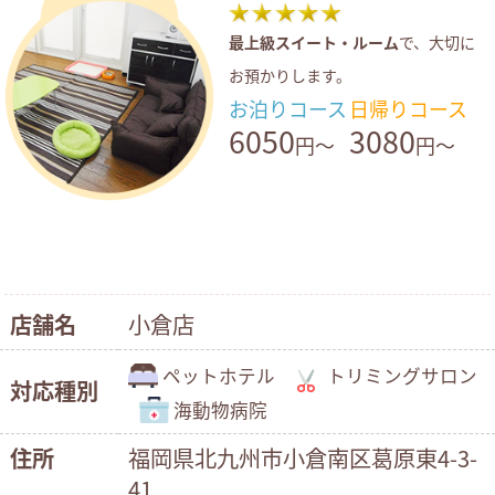
最上級スイート・ルーム
で、大切に
お預かりします。
お泊りコース
日帰りコース
6050
3080
円～
円～
店舗名
小倉店
ペットホテル
トリミングサロン
対応種別
海動物病院
住所
福岡県北九州市小倉南区葛原東4-3-
41