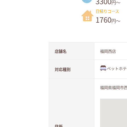
3300
円～
日帰りコース
1760
円～
店舗名
福岡西店
ペットホテ
対応種別
福岡県福岡市
住所