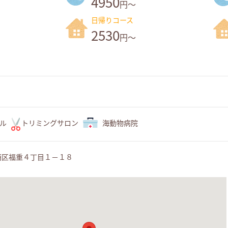
4950
円～
日帰りコース
2530
円～
ル
トリミングサロン
海動物病院
西区福重４丁目１－１８