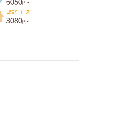
6050
円～
日帰りコース
3080
円～