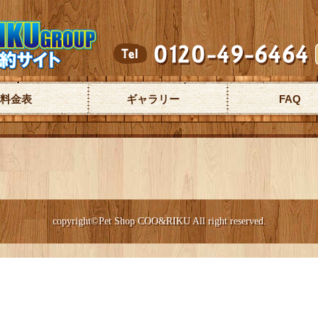
料金表
ギャラリー
FAQ
copyright©Pet Shop COO&RIKU All right reserved.