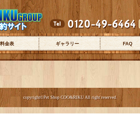
料金表
ギャラリー
FAQ
copyright©Pet Shop COO&RIKU All right reserved.