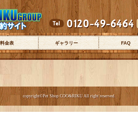
料金表
ギャラリー
FAQ
copyright©Pet Shop COO&RIKU All right reserved.