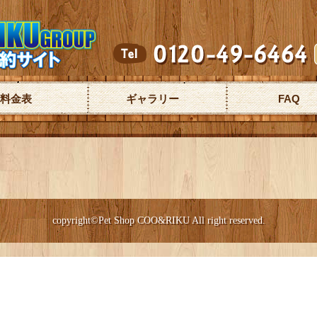
料金表
ギャラリー
FAQ
copyright©Pet Shop COO&RIKU All right reserved.