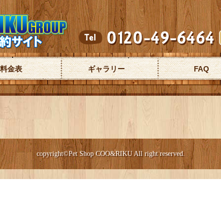
料金表
ギャラリー
FAQ
copyright©Pet Shop COO&RIKU All right reserved.