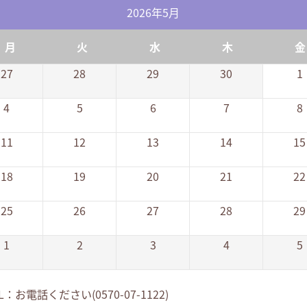
2026年5月
月
火
水
木
金
27
28
29
30
1
4
5
6
7
8
11
12
13
14
15
18
19
20
21
22
25
26
27
28
29
1
2
3
4
5
L：お電話ください(
0570-07-1122
)