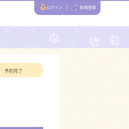
ログイン
新規登録
予約完了