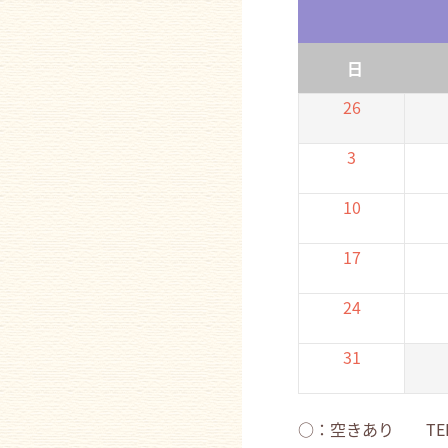
日
26
3
10
17
24
31
○：空きあり TE