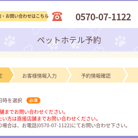
0570-07-1122
約・お問い合わせはこちら
ペットホテル予約
定
お客様
情報入力
予約情報
確認
日時を選択
舗までお問い合わせください。
たい方は直接店舗までお問い合わせください。
の場合は、お電話(
0570-07-1122
)にてお問い合わせ下さい。