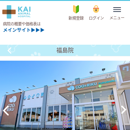
toggle
メニュー
新規登録
ログイン
navigation
病院の概要や価格表は
メインサイト▶▶▶
福島院