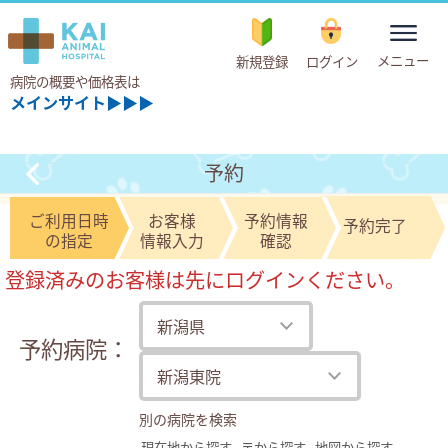
toggle
メニュー
新規登録
ログイン
navigation
病院の概要や価格表は
メインサイト▶▶▶
予約
ご利用日時
お客様
予約情報
予約完了
の指定
情報入力
確認
登録済みのお客様は先にログインください。
予約病院：
別の病院を検索
現在地から探す
〒から探す
地図から探す