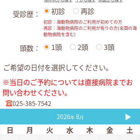
初診
再診
受診歴：
初診：海動物病院のご利用が初めての方
再診：海動物病院のご利用が有りの方(全国の海
動物病院を含む)
1頭
2頭
3頭
頭数：
ご希望の日付を選択してください。
※当日のご予約については直接病院までお
問い合わせください。
025-385-7542
▶
2026
8
年
月
日
月
火
水
木
金
土