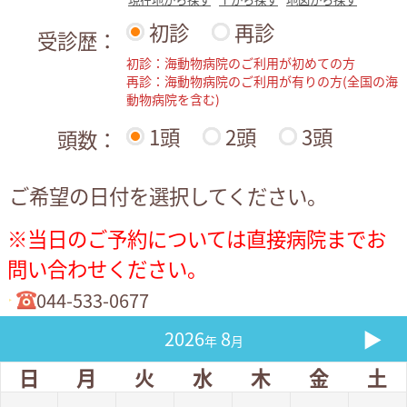
初診
再診
受診歴：
初診：海動物病院のご利用が初めての方
再診：海動物病院のご利用が有りの方(全国の海
動物病院を含む)
1頭
2頭
3頭
頭数：
ご希望の日付を選択してください。
※当日のご予約については直接病院までお
問い合わせください。
044-533-0677
▶
2026
8
年
月
日
月
火
水
木
金
土