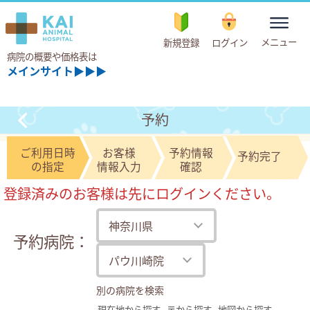
toggle
メニュー
新規登録
ログイン
navigation
病院の概要や価格表は
メインサイト▶▶▶
予約
ご利用日時
お客様
予約情報
予約完了
の指定
情報入力
確認
登録済みのお客様は先にログインください。
予約病院：
別の病院を検索
現在地から探す
〒から探す
地図から探す