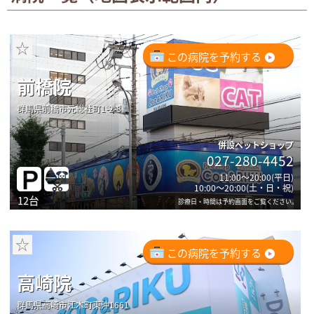
☆
この病院を予約する
前橋院
群馬県前橋市元総社町1-2-8
併設ペットショップ
027-280-4452
11:00～20:00(平日)
10:00～20:00(土・日・祝)
12台
診療日・時間は予約画面をご覧ください。
☆
この病院を予約する
高崎院
群馬県高崎市江木町東沖1661