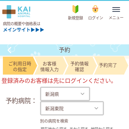
toggle
メニュー
新規登録
ログイン
navigation
病院の概要や価格表は
メインサイト▶▶▶
予約
ご利用日時
お客様
予約情報
予約完了
の指定
情報入力
確認
登録済みのお客様は先にログインください。
予約病院：
別の病院を検索
現在地から探す
〒から探す
地図から探す