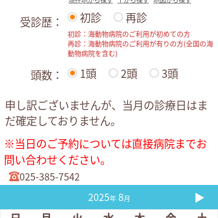
初診
再診
受診歴：
初診：海動物病院のご利用が初めての方
再診：海動物病院のご利用が有りの方(全国の海
動物病院を含む)
1頭
2頭
3頭
頭数：
申し訳ございませんが、当月の診療日はま
だ確定しておりません。
※当日のご予約については直接病院までお
問い合わせください。
025-385-7542
▶
2025
8
年
月
日
月
火
水
木
金
土