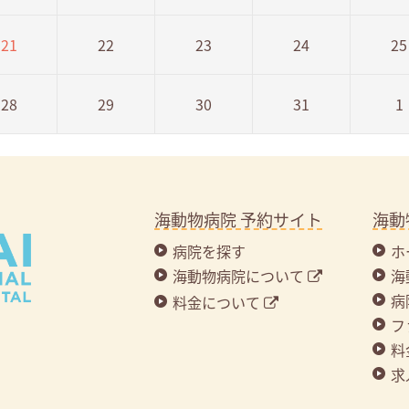
21
22
23
24
25
28
29
30
31
1
海動物病院 予約サイト
海動
病院を探す
ホ
海動物病院について
海
病
料金について
フ
料
求