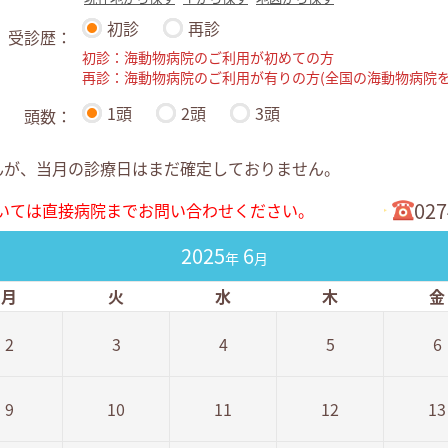
初診
再診
受診歴：
初診：海動物病院のご利用が初めての方
再診：海動物病院のご利用が有りの方(全国の海動物病院を
1頭
2頭
3頭
頭数：
んが、当月の診療日はまだ確定しておりません。
027
いては直接病院までお問い合わせください。
2025
6
年
月
月
火
水
木
金
2
3
4
5
6
9
10
11
12
13