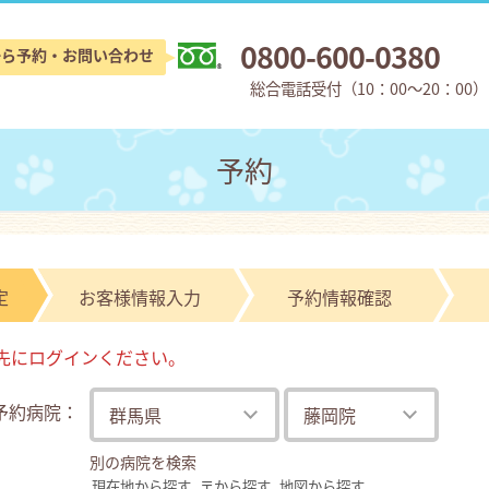
0800-600-0380
から予約・お問い合わせ
総合電話受付（10：00〜20：00）
予約
定
お客様
情報入力
予約情報
確認
先にログインください。
予約病院：
別の病院を検索
現在地から探す
〒から探す
地図から探す