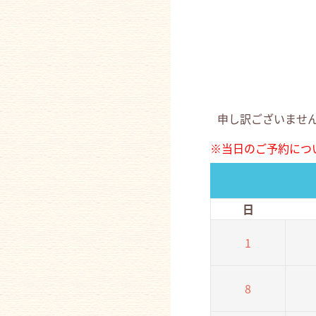
申し訳ございませ
※当日のご予約につ
日
1
8